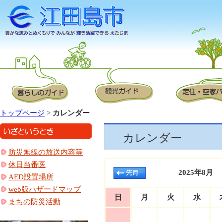
トップページ
>
カレンダー
カレンダー
防災無線の放送内容等
休日当番医
2025年8月
AED設置場所
web版ハザードマップ
日
月
火
水
まちの防災活動