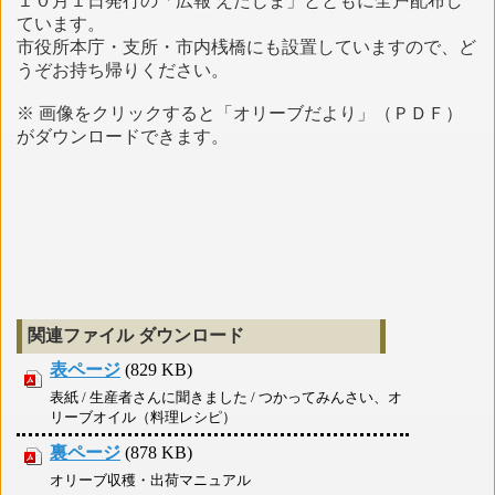
１０月１日発行の「広報 えたじま」とともに全戸配布し
ています。
市役所本庁・支所・市内桟橋にも設置していますので、ど
うぞお持ち帰りください。
※ 画像をクリックすると「オリーブだより」（ＰＤＦ）
がダウンロードできます。
関連ファイル ダウンロード
表ページ
(829 KB)
表紙 / 生産者さんに聞きました / つかってみんさい、オ
リーブオイル（料理レシピ）
裏ページ
(878 KB)
オリーブ収穫・出荷マニュアル