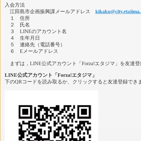
入会方法
江田島市企画振興課メールアドレス
kikaku@city.etajima.
１ 住所
２ 氏名
３ LINEのアカウント名
４ 生年月日
５ 連絡先（電話番号）
６ Eメールアドレス
まずは，LINE公式アカウント「Forza!エタジマ」を
LINE公式アカウント「Forza!エタジマ」
下のQRコードを読み取るか、クリックすると友達登録でき