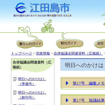
トップページ
>
市政情報
>
合併協議会関連資料（広報紙）
合併協議会関連資料（広
明日へのかけは
報紙）
明日へのかけはし
第17号 編集メモ
（準備号）
明日へのかけはし
（創刊号）
第17号 協議結果