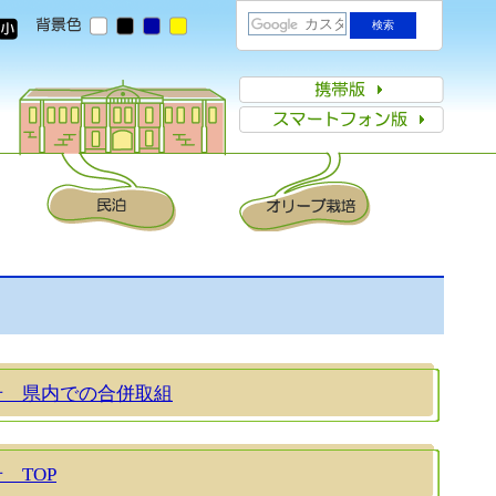
号 県内での合併取組
号 TOP