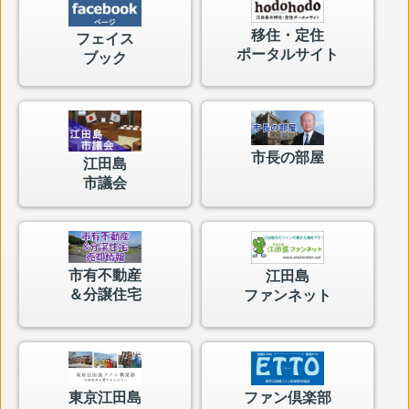
移住・定住
フェイス
ポータルサイト
ブック
市長の部屋
江田島
市議会
市有不動産
江田島
＆分譲住宅
ファンネット
東京江田島
ファン倶楽部