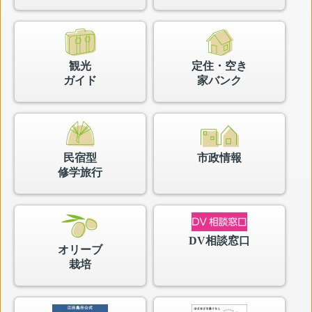
恋活FES2026inエディオンウイング広島
江田島市美術展作品を募集！
08月06日
08月18日
江田島市給食調理業務、放課後児童クラブ等運営業務
観光
定住・空き
に関するサウンディング型市場調査を実施
リズムあそび①
ガイド
家バンク
08月05日
08月20日
令和８年熊本地震に対する江田島市の支援
ベビーマッサージ＆交流会
民宿型
市政情報
08月03日
08月29日
修学旅行
消費税及び地方消費税（個人事業者）の中間申告と納
能美市民センター 手作り小物講座
付
DV相談窓口
新着・更新情報一覧へ
オリーブ
栽培