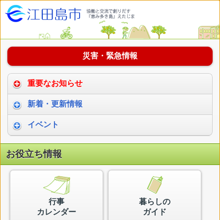
災害・緊急情報
重要なお知らせ
07月31日
新着・更新情報
令和８年熊本地震に対する江田島市の支援
08月07日
イベント
02月25日
令和8年度 第1回こども政策推進会議が開催されまし
08月01日
た
お役立ち情報
【物価高騰対策生活支援事業】えたじま生活応援クー
「田頭家大提灯献灯行事」の大提灯展示
ポンについて
08月07日
08月10日
特定計量器（はかり）の定期検査を行います
【大柿市民センター講座】ピラティス講座
行事
暮らしの
08月06日
カレンダー
ガイド
08月12日