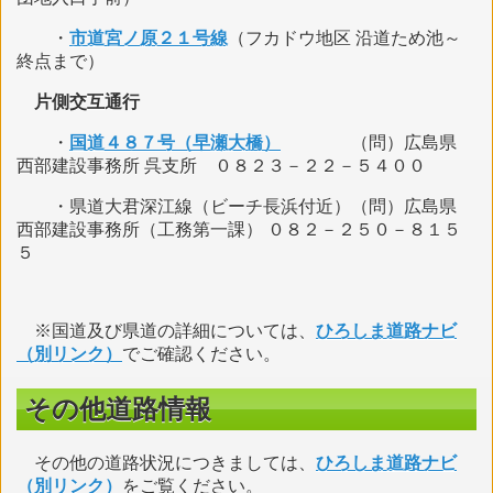
・
市道宮ノ原２１号線
（フカドウ地区 沿道ため池～
終点まで）
片側交互通行
・
国道４８７号（早瀬大橋）
（問）広島県
西部建設事務所 呉支所 ０８２３－２２－５４００
・県道大君深江線（ビーチ長浜付近）（問）広島県
西部建設事務所（工務第一課） ０８２－２５０－８１５
５
※国道及び県道の詳細については、
ひろしま道路ナビ
（別リンク）
でご確認ください。
その他道路情報
その他の道路状況につきましては、
ひろしま道路ナビ
（別リンク）
をご覧ください。