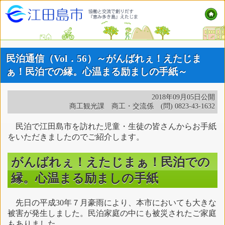
民泊通信（Vol．56）～がんばれぇ！えたじま
ぁ！民泊での縁。心温まる励ましの手紙～
2018年09月05日公開
商工観光課 商工・交流係 (問) 0823-43-1632
民泊で江田島市を訪れた児童・生徒の皆さんからお手紙
をいただきましたのでご紹介します。
がんばれぇ！えたじまぁ！民泊での
縁。心温まる励ましの手紙
先日の平成30年７月豪雨により、本市においても大きな
被害が発生しました。民泊家庭の中にも被災されたご家庭
もありました。