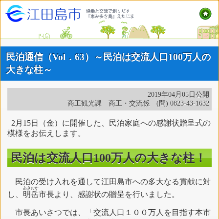
民泊通信（Vol．63）～民泊は交流人口100万人の
大きな柱～
2019年04月05日公開
商工観光課 商工・交流係 (問) 0823-43-1632
2月15日（金）に開催した、民泊家庭への感謝状贈呈式の
模様をお伝えします。
民泊は交流人口100万人の大きな柱！
民泊の受け入れを通して江田島市への多大なる貢献に対
あきおか
し、
明岳
市長より、感謝状の贈呈を行いました。
市長あいさつでは、「交流人口１００万人を目指す本市