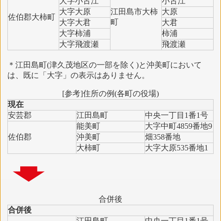
大字小古江
小古江
大字大原
江田島市大柿
大原
佐伯郡大柿町
町
大字大君
大君
大字柿浦
柿浦
大字飛渡瀬
飛渡瀬
＊江田島町(津久茂地区の一部を除く)と沖美町において
は、既に「大字」の表示はありません。
[参考]住所の例(各町の役場)
現在
安芸郡
江田島町
中央一丁目1番1号
能美町
大字中町4859番地9
佐伯郡
沖美町
畑358番地
大柿町
大字大原535番地1
合併後
合併後
江田島町
中央一丁目1番1号