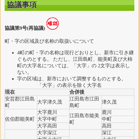
協議事項
協議第9号(再協議)
町・字の区域及び名称の取扱いについて
4町の町・字の名称は現行どおりとし、新市に引き継
ぐものとする。 ただし、江田島町、能美町及び大柿
町の大字名については、「大字」の 2文字は表示し
ない。
字の区域は、新市において調整するものとする。
「大字」の表示を除く大字名
現在
合併後
安芸郡江田島
江田島市江田
大字津久茂
津久茂
町
島町
大字鹿川
鹿川
江田島市能美
佐伯郡能美町
大字中町
中町
町
大字高田
高田
大字深江
深江