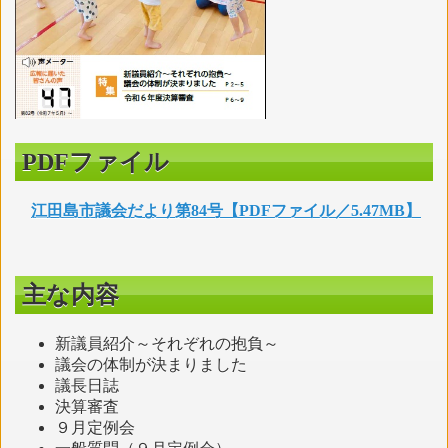
PDFファイル
江田島市議会だより第84号【PDFファイル／5.47MB】
主な内容
新議員紹介～それぞれの抱負～
議会の体制が決まりました
議長日誌
決算審査
９月定例会