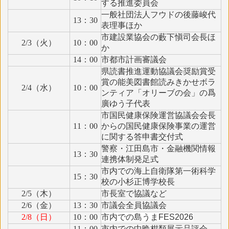
する推進委員会
一般社団法人フウドの後藤峻代
13：30
表理事ほか
市建設業協会の藪下愼司会長ほ
2/3（火）
10：00
か
14：00
市都市計画審議会
県読書推進運動協議会奨励賞受
賞の能美図書館読みきかせボラ
2/4（水）
10：00
ンティア「オリーブの会」の爲
廣ゆう子代表
市国民健康保険運営協議会会長
11：00
からの国民健康保険事業の運営
に関する答申書交付式
警察・江田島市・金融機関情報
13：30
連携体制発足式
市内での海上自衛隊第一術科学
15：30
校の小杉正博学校長
2/5（木）
市長室で協議など
2/6（金）
13：30
市議会全員協議会
2/8（日）
10：00
市内での島うまFES2026
11：00
市内での中晩柑類展示品評会