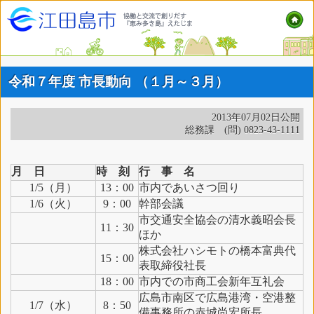
令和７年度 市長動向 （１月～３月）
2013年07月02日公開
総務課 (問) 0823-43-1111
月 日
時 刻
行 事 名
1/5（月）
13：00
市内であいさつ回り
1/6（火）
9：00
幹部会議
市交通安全協会の清水義昭会長
11：30
ほか
株式会社ハシモトの橋本富典代
15：00
表取締役社長
18：00
市内での市商工会新年互礼会
広島市南区で広島港湾・空港整
1/7（水）
8：50
備事務所の赤城尚宏所長