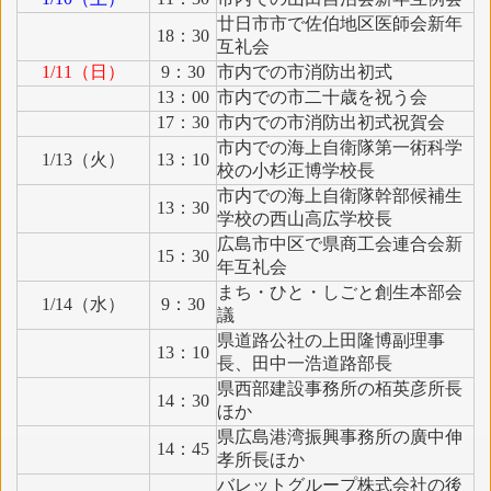
廿日市市で佐伯地区医師会新年
18：30
互礼会
1/11（日）
9：30
市内での市消防出初式
13：00
市内での市二十歳を祝う会
17：30
市内での市消防出初式祝賀会
市内での海上自衛隊第一術科学
1/13（火）
13：10
校の小杉正博学校長
市内での海上自衛隊幹部候補生
13：30
学校の西山高広学校長
広島市中区で県商工会連合会新
15：30
年互礼会
まち・ひと・しごと創生本部会
1/14（水）
9：30
議
県道路公社の上田隆博副理事
13：10
長、田中一浩道路部長
県西部建設事務所の栢英彦所長
14：30
ほか
県広島港湾振興事務所の廣中伸
14：45
孝所長ほか
バレットグループ株式会社の後