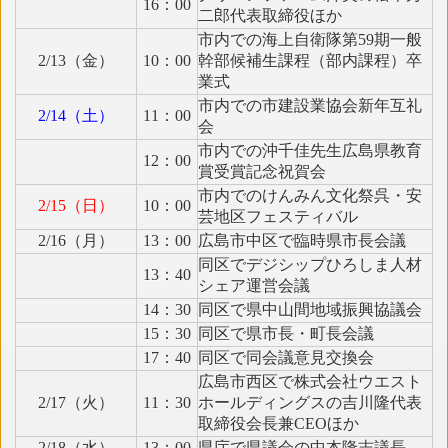
16：00
二郎代表取締役ほか
市内での海上自衛隊第59期一般
2/13（金）
10：00
幹部候補生課程（部内課程）卒
業式
市内での市建設業協会新年互礼
2/14（土）
11：00
会
市内での沖千佳先生広島県教育
12：00
賞受賞記念祝賀会
市内でのけんみん文化祭呉・安
2/15（日）
10：00
芸地区フェスティバル
2/16（月）
13：00
広島市中区で臨時県市長会議
同区でデジシップひろしま人材
13：40
シェア運営会議
14：30
同区で県中山間地域振興協議会
15：30
同区で県市長・町長会議
17：40
同区で同会議意見交換会
広島市西区で株式会社ウエスト
2/17（火）
11：30
ホールディングスの吉川隆代表
取締役会長兼CEOほか
2/18（水）
13：00
県庁で県議会の中本隆志議長