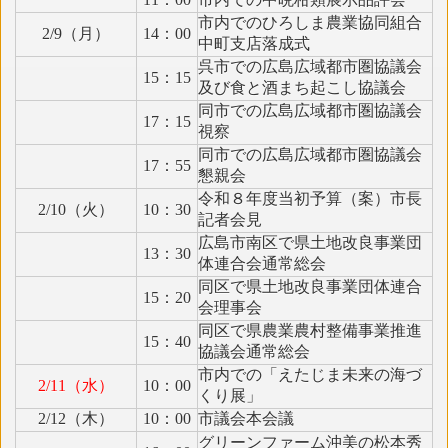
市内でのひろしま農業協同組合
2/9（月）
14：00
中町支店落成式
呉市での広島広域都市圏協議会
15：15
及び食と酒まち起こし協議会
同市での広島広域都市圏協議会
17：15
視察
同市での広島広域都市圏協議会
17：55
懇親会
令和８年度当初予算（案）市長
2/10（火）
10：30
記者会見
広島市南区で県土地改良事業団
13：30
体連合会通常総会
同区で県土地改良事業団体連合
15：20
会理事会
同区で県農業農村整備事業推進
15：40
協議会通常総会
市内での「えたじま未来の海づ
2/11（水）
10：00
くり展」
2/12（木）
10：00
市議会本会議
グリーンファーム沖美の松本秀