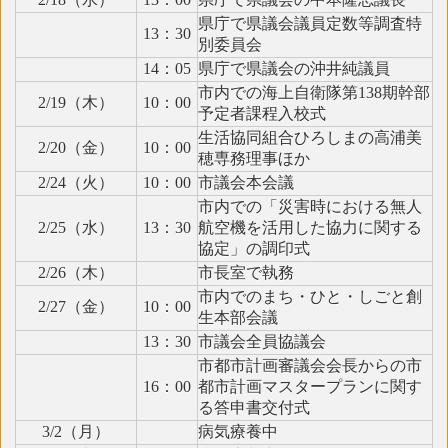
県庁で県議会議員定数等調査特
13：30
別委員会
14：05
県庁で県議会の沖井純議員
市内での海上自衛隊第138期幹部
2/19（木）
10：00
予定者課程入校式
生活協同組合ひろしまの高浦美
2/20（金）
10：00
穂専務理事ほか
2/24（火）
10：00
市議会本会議
市内での「災害時における無人
2/25（水）
13：30
航空機を活用した協力に関する
協定」の調印式
2/26（木）
市長室で執務
市内でのまち・ひと・しごと創
2/27（金）
10：00
生本部会議
13：30
市議会全員協議会
市都市計画審議会会長からの市
16：00
都市計画マスタープランに関す
る答申書交付式
3/2（月）
病気療養中