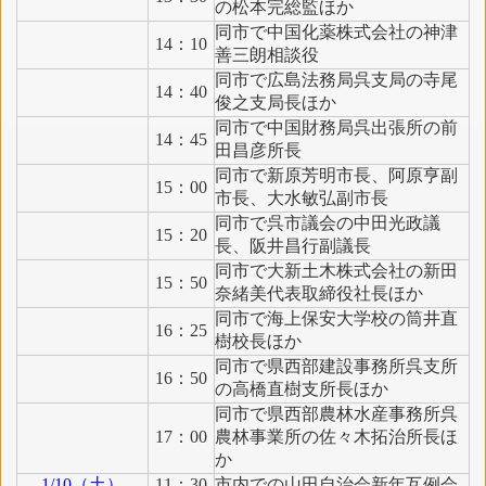
の松本完総監ほか
同市で中国化薬株式会社の神津
14：10
善三朗相談役
同市で広島法務局呉支局の寺尾
14：40
俊之支局長ほか
同市で中国財務局呉出張所の前
14：45
田昌彦所長
同市で新原芳明市長、阿原亨副
15：00
市長、大水敏弘副市長
同市で呉市議会の中田光政議
15：20
長、阪井昌行副議長
同市で大新土木株式会社の新田
15：50
奈緒美代表取締役社長ほか
同市で海上保安大学校の筒井直
16：25
樹校長ほか
同市で県西部建設事務所呉支所
16：50
の高橋直樹支所長ほか
同市で県西部農林水産事務所呉
17：00
農林事業所の佐々木拓治所長ほ
か
1/10（土）
11：30
市内での山田自治会新年互例会