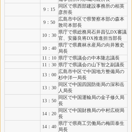
同区で県西部建設事務所の栢英
9：15
彦所長
広島市中区で県警察本部の森本
9：50
敦司本部長
県庁で県総務局石井昌弘DX審議
10：30
官、安藤良将DX推進担当部長
県庁で県農林水産局の向井雅史
10：40
局長
11：10
県庁で県議会の中本隆志議長
11：30
県庁で県議会の山下智之副議長
広島市中区で中国地方整備局の
13：00
杉中洋一局長
同区で中国四国防衛局の深和岳
13：30
人局長
同区で中国運輸局の金子修久局
13：50
長
同区で中国財務局の中村広樹局
14：20
長
県庁で県商工労働局の梅田泰生
14：40
局長