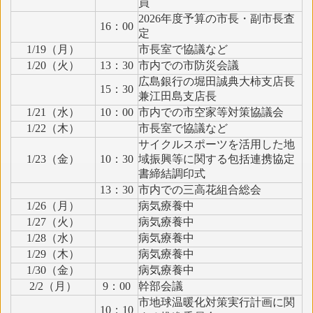
員
2026年度予算の市長・副市長査
16：00
定
1/19（月）
市長室で協議など
1/20（火）
13：30
市内での市防災会議
広島銀行の堀田誠典大柿支店長
15：30
兼江田島支店長
1/21（水）
10：00
市内での市空家等対策協議会
1/22（木）
市長室で協議など
サイクルスポーツを活用した地
1/23（金）
10：30
域振興等に関する包括連携協定
書締結調印式
13：30
市内での三高花組合総会
1/26（月）
病気療養中
1/27（火）
病気療養中
1/28（水）
病気療養中
1/29（木）
病気療養中
1/30（金）
病気療養中
2/2（月）
9：00
幹部会議
市地球温暖化対策実行計画に関
10：10