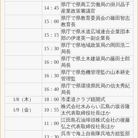
県庁で県商工労働局の掛川晶子
14：45
産業政策審議官
県庁で県教育委員会の篠田智志
15：00
教育長
県庁で県水道広域連合企業団本
15：15
部の伊達英一副企業長
県庁で県地域政策局の岡田浩二
15：30
局長
県庁で県土木建築局の藤田士郎
16：00
局長
県庁で県危機管理監の山本耕史
16：30
管理監
県庁で県環境県民局の信夫秀紀
16：40
局長
1/8（木）
18：00
市柔道クラブ鏡開式
株式会社水みらい広島の坂谷隆
1/9（金）
10：55
太代表取締役社長ほか
江田島石油埠頭株式会社の後藤
11：00
弘之代表取締役社長ほか
呉市で海上自衛隊呉地方総監部
13：30