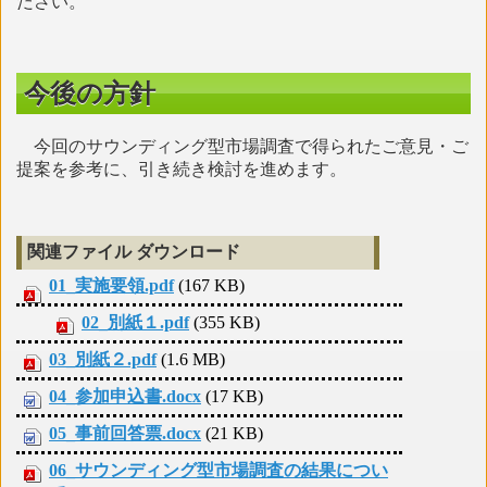
ださい。
今後の方針
今回のサウンディング型市場調査で得られたご意見・ご
提案を参考に、引き続き検討を進めます。
関連ファイル ダウンロード
01_実施要領.pdf
(167 KB)
02_別紙１.pdf
(355 KB)
03_別紙２.pdf
(1.6 MB)
04_参加申込書.docx
(17 KB)
05_事前回答票.docx
(21 KB)
06_サウンディング型市場調査の結果につい