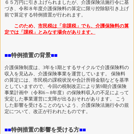
６５万円に引き上げられましたが、介護保険法施行令に基
づき、令和８年度介護保険料の算定に限り控除額引き上げ
前で算定する特例措置が行われます。
このため、
市民税は「非課税」でも、介護保険料の算
定では「課税」とみなす場合があります。
■
■
特例措置の背景
■
■
介護保険制度は、3年を1期とするサイクルで介護保険料の
収入を見込み、介護保険事業を運営しています。 保険料
の算定には、市民税の課税状況や合計所得金額などを基準
としていますので、今回の税制改正により第9期介護保険
事業計画中（令和6～8年度）の保険料収入の不足によって
安定した事業運営に支障が出るおそれがあります。 こう
した影響を受けることのないよう、介護保険法施行令の規
定について、改正が行われたものです。
■
■
特例措置の影響を受ける方
■
■