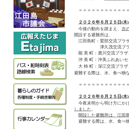
＝＝＝＝＝＝＝＝＝＝＝
２０２６年６月２５日(木
今後の動向を踏まえ、
次
開設する避難所は、
江田島町：
鷲部交流プラ
津久茂交流プ
鹿川交流プラザ
能 美 町：
沖美ふれあいセ
沖 美 町：
深江交流プラザ
大 柿 町：
避難する際は、水、食べ物
＝＝＝＝＝＝＝＝＝＝＝
２０２６年６月２５日(木
今夜未明から明け方にか
しました
。
開設した避難所は、江田
避難する際は、水、食べ物