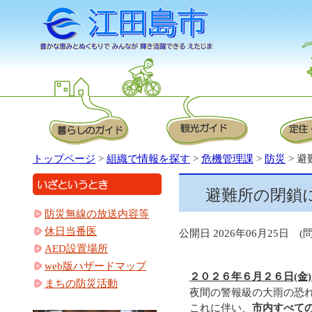
トップページ
>
組織で情報を探す
>
危機管理課
>
防災
> 
避難所の閉鎖
防災無線の放送内容等
休日当番医
公開日 2026年06月25日 (問)
AED設置場所
web版ハザードマップ
２０２６年６月２６日(金
まちの防災活動
夜間の警報級の大雨の恐
これに伴い、
市内すべて