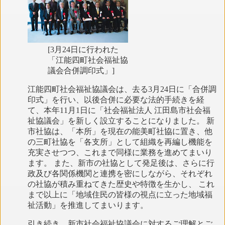
[3月24日に行われた
「江能四町社会福祉協
議会合併調印式」]
江能四町社会福祉協議会は、去る3月24日に「合併調
印式」を行い、以後合併に必要な法的手続きを経
て、本年11月1日に「社会福祉法人 江田島市社会福
祉協議会」を新しく設立することになりました。 新
市社協は、「本所」を現在の能美町社協に置き、他
の三町社協を「各支所」として組織を再編し機能を
充実させつつ、これまで同様に業務を進めてまいり
ます。 また、新市の社協として発足後は、さらに行
政及び各関係機関と連携を密にしながら、それぞれ
の社協が積み重ねてきた歴史や特徴を生かし、 これ
まで以上に「地域住民の皆様の視点に立った地域福
祉活動」を推進してまいります。
引き続き、新市社会福祉協議会に対するご理解とご