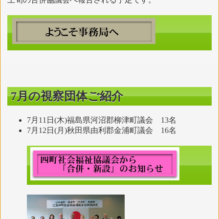
7月の視察団体ご紹介
7月11日(木)福島県河沼郡柳津町議会 13名
7月12日(月)秋田県由利郡金浦町議会 16名