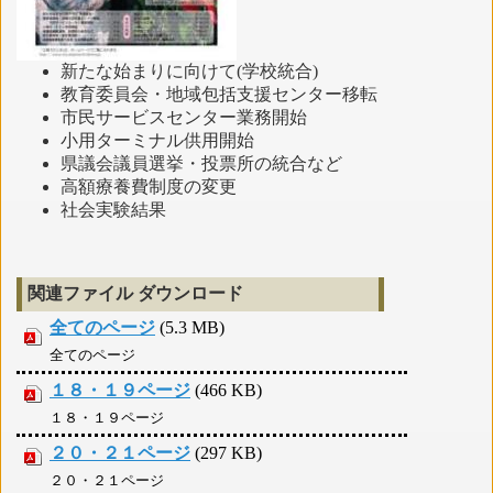
新たな始まりに向けて(学校統合)
教育委員会・地域包括支援センター移転
市民サービスセンター業務開始
小用
ターミナル供用開始
県議会議員選挙・投票所の統合など
高額療養費制度の変更
社会実験結果
関連ファイル ダウンロード
全てのページ
(5.3 MB)
全てのページ
１８・１９ページ
(466 KB)
１８・１９ページ
２０・２１ページ
(297 KB)
２０・２１ページ