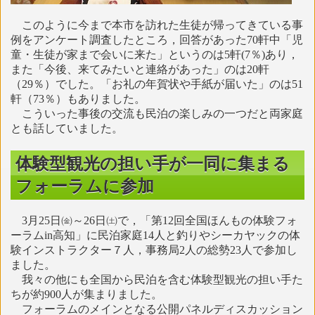
このように今まで本市を訪れた生徒が帰ってきている事
例をアンケート調査したところ，回答があった70軒中「児
童・生徒が家まで会いに来た」というのは5軒(7％)あり，
また「今後、来てみたいと連絡があった」のは20軒
（29％）でした。「お礼の年賀状や手紙が届いた」のは51
軒（73％）もありました。
こういった事後の交流も民泊の楽しみの一つだと両家庭
とも話していました。
体験型観光の担い手が一同に集まる
フォーラムに参加
3月25日㈮～26日㈯で，「第12回全国ほんもの体験フォ
ーラムin高知」に民泊家庭14人と釣りやシーカヤックの体
験インストラクター７人，事務局2人の総勢23人で参加し
ました。
我々の他にも全国から民泊を含む体験型観光の担い手た
ちが約900人が集まりました。
フォーラムのメインとなる公開パネルディスカッション