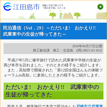
民泊通信（Vol．29）～ただいま! おかえり!!
武庫東中の生徒が帰ってきた～
2016年04月27日公開
商工観光課 商工・交流係 (問) 0823-43-1632
平成27年5月に修学旅行で訪れた武庫東中学校の生徒が
再び本市を訪れました。そのときの様子をご紹介します。
また，高知県で開催された「第12回全国ほんもの体験フ
ォーラムin高知」に参加したときの様子をご紹介します。
ただいま! おかえり!! 武庫東中の
生徒が帰ってきた
昨年５月，修学旅行で本市で民泊をした
尼崎市立武庫東