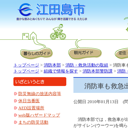
トップページ
>
消防本部
>
消防・救急活動の取組
> 消防
トップページ
>
組織で情報を探す
>
消防本部警防課
>
消防
消防車も救急
防災無線の放送内容等
休日当番医
公開日 2010年01月13日 (問
AED設置場所
web版ハザードマップ
消防本部では，救急車が
まちの防災活動
がサイレン(ウーウー)を鳴