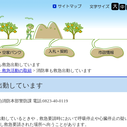
車も救急出動しています
・救急活動の取組
> 消防車も救急出動しています
出動しています
)消防本部警防課 電話:0823-40-0119
出動しているときや，救急要請時において呼吸停止や心臓停止の疑い
らし救急要請された場所へ向うことがあります。