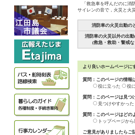
「救急車を呼んだのに消
サイレンの音で，火災と火
消防車の火災出動の
消防車の火災以外の出動
(救急・救助・警戒な
より良いホームページに
質問：このページの情報
役に立った
役
質問：このページは見つ
見つけやすかった
質問：このページはどの
トップページから
ご意見がありましたらご記