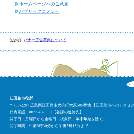
ホームページへのご意見
パブリックコメント
バナー広告募集について
江田島市役所
〒737-2297 広島県江田島市大柿町大原505番地
【江田島市へのアクセ
代表電話：0823-43-1111
【各課の連絡先】
開庁日：月曜日から金曜日（祝祭日・年末年始を除く）
開庁時間：午前8時30分から午後5時15分まで