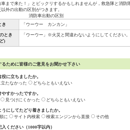
防車まで来た！」とビックリするかもしれませんが，救急隊と消防
災以外の出動の区別がつきます。
消防車出動の区別
とき
「ウーウー カンカン」
のとき
「ウーウー」※火災と間違わないようにしてください
ど)
するために皆様のご意見をお聞かせ下さい
は役に立ちましたか。
に立たなかった
どちらともいえない
けやすかったですか。
見つけにくかった
どちらともいえない
ようにしてたどり着きましたか。
順に
サイト内検索
検索エンジンから直接
その他
入ください（1000字以内）