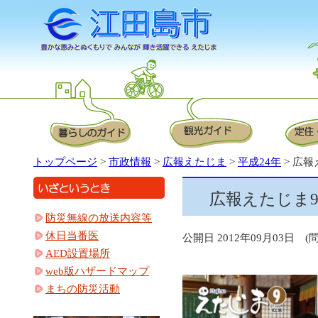
トップページ
>
市政情報
>
広報えたじま
>
平成24年
> 広
広報えたじま
防災無線の放送内容等
休日当番医
公開日 2012年09月03日 (問)
AED設置場所
web版ハザードマップ
まちの防災活動