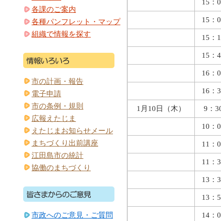
15：0
各課のご案内
15：0
各種パンフレット・マップ
組織で情報を探す
15：1
15：4
16：0
市の計画・報告
16：3
電子申請
市の条例・規則
1月10日（木）
9：3
広報えたじま
10：0
えたじまお知らせメール
まちづくり出前講座
11：0
江田島市の統計
11：3
協働のまちづくり
13：3
13：5
14：0
市政へのご意見・ご質問