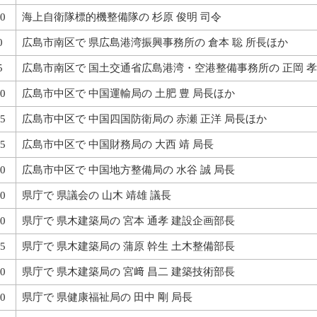
0
海上自衛隊標的機整備隊の 杉原 俊明 司令
0
広島市南区で 県広島港湾振興事務所の 倉本 聡 所長ほか
5
広島市南区で 国土交通省広島港湾・空港整備事務所の 正岡 孝
0
広島市中区で 中国運輸局の 土肥 豊 局長ほか
5
広島市中区で 中国四国防衛局の 赤瀬 正洋 局長ほか
5
広島市中区で 中国財務局の 大西 靖 局長
0
広島市中区で 中国地方整備局の 水谷 誠 局長
0
県庁で 県議会の 山木 靖雄 議長
0
県庁で 県木建築局の 宮本 通孝 建設企画部長
5
県庁で 県木建築局の 蒲原 幹生 土木整備部長
0
県庁で 県木建築局の 宮﨑 昌二 建築技術部長
0
県庁で 県健康福祉局の 田中 剛 局長