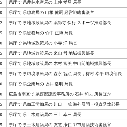
5
県庁で 県農林水産局の 上仲 孝昌 局長
0
県庁で 県総務局の 山根 健嗣 経営戦略審議官
2
県庁で 県地域政策局の 薬師寺 保行 スポーツ推進部長
5
県庁で 県総務局の 竹中 正博 局長
0
県庁で 県地域政策局の 小寺 洋 局長
5
県庁で 県地域政策局の 來山 哲 地域振興部長
0
県庁で 県地域政策局の 木村 富美 中山間地域振興部長
5
県庁で 県環境県民局の 森永 智絵 局長，梅村 幸平 環境部長
0
県庁で 県企業局の 坂井 浩明 局長
0
広島市南区で 県西部建設事務所の 石井 和夫 所長ほか
5
県庁で 県商工労働局の 川口 一成 海外展開・投資誘致部長
0
県庁で 県土木建築局の 三上 幸三 局長
5
県庁で 県土木建築局の 友道 康仁 都市建築技術審議官