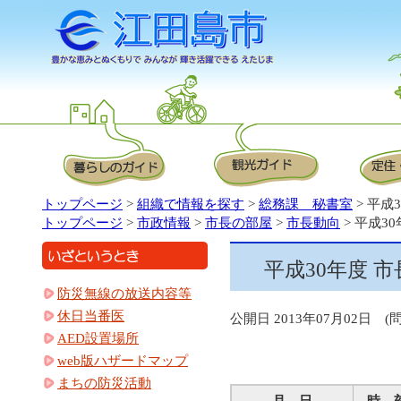
トップページ
>
組織で情報を探す
>
総務課 秘書室
> 平成
トップページ
>
市政情報
>
市長の部屋
>
市長動向
> 平成3
平成30年度 市
防災無線の放送内容等
休日当番医
公開日 2013年07月02日 (問)
AED設置場所
web版ハザードマップ
まちの防災活動