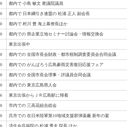
0
都内で 小島 敏文 衆議院議員
0
都内で 日本綱引き連盟の 松浦 正人 副会長
0
都内で 村川 豊 海上幕僚長ほか
0
都内での 県企業立地セミナー討論会・情報交換会
東京出張中
0
都内での 全国市長会財政・都市税制調査委員会合同会議
0
都内での がんばろう広島豪雨災害復旧応援フェア
0
都内での 全国市長会理事・評議員合同会議
0
都内での 東京広島県人会
6
東京出張からＪＲ広島駅に帰着
0
市内での 三高花組合総会
0
呉市での 在日米陸軍第10地域支援群弾薬廠 新年の宴
0
済生会呉病院の 松浦 秀夫 院長 ほか