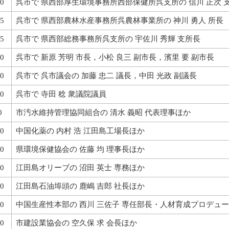
0
呉市で 県西部厚生環境事務所西部保健所呉支所の 信川 正次 
5
呉市で 県西部農林水産事務所呉農林事業所の 神川 勇人 所長
5
呉市で 県西部総務事務所呉支所の 宇佐川 秀輝 支所長
0
呉市で 新原 芳明 市長，小松 良三 副市長，濱里 要 副市長
0
呉市で 呉市議会の 加藤 忠二 議長，中田 光政 副議長
0
呉市で 寺田 稔 衆議院議員
0
市汚水維持管理協同組合の 清水 義昭 代表理事ほか
0
中国化薬の 内村 浩 江田島工場長ほか
0
県環境保健協会の 佐藤 均 理事長ほか
0
江田島オリーブの 沼田 英士 専務ほか
0
江田島石油埠頭の 鹿嶋 吉郎 社長ほか
0
中国生産性本部の 西川 三佐子 専任部長・人材育成プロデュ
0
市建設業協会の 空久保 求 会長ほか