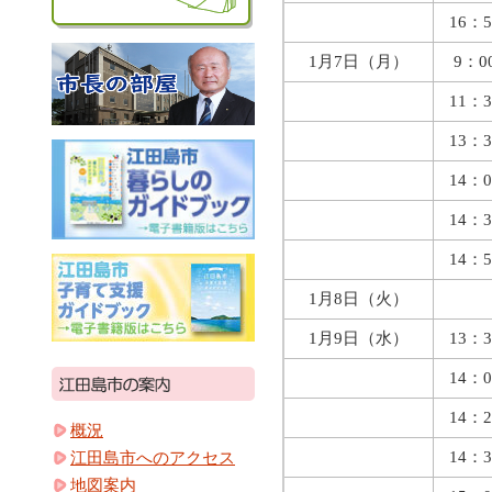
16：5
1月7日（月）
9：0
11：3
13：3
14：0
14：3
14：5
1月8日（火）
1月9日（水）
13：3
14：0
14：2
概況
14：3
江田島市へのアクセス
地図案内