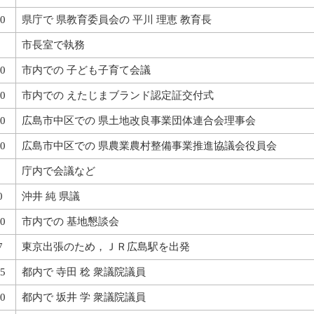
0
県庁で 県教育委員会の 平川 理恵 教育長
市長室で執務
0
市内での 子ども子育て会議
0
市内での えたじまブランド認定証交付式
0
広島市中区での 県土地改良事業団体連合会理事会
0
広島市中区での 県農業農村整備事業推進協議会役員会
庁内で会議など
0
沖井 純 県議
0
市内での 基地懇談会
7
東京出張のため，ＪＲ広島駅を出発
5
都内で 寺田 稔 衆議院議員
0
都内で 坂井 学 衆議院議員