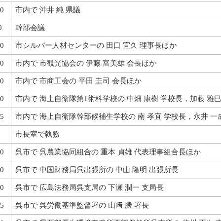
0
市内で 沖井 純 県議
0
幹部会議
0
市シルバー人材センターの 田口 宜久 理事長ほか
0
市内で 市観光協会の 伊藤 富美雄 会長ほか
0
市内で 市商工会の 平田 圭司 会長ほか
0
市内で 海上自衛隊第1術科学校の 中畑 康樹 学校長，加藤 雅巳
5
市内で 海上自衛隊幹部候補生学校の 南 孝宜 学校長，永井 一
市長室で執務
0
呉市で 呉農業協同組合の 重本 貞雄 代表理事組合長ほか
0
呉市で 中国財務局呉出張所の 中山 隆明 出張所長
0
呉市で 広島法務局呉支局の 下瀬 潤一 支局長
5
呉市で 呉労働基準監督署の 山﨑 勝 署長