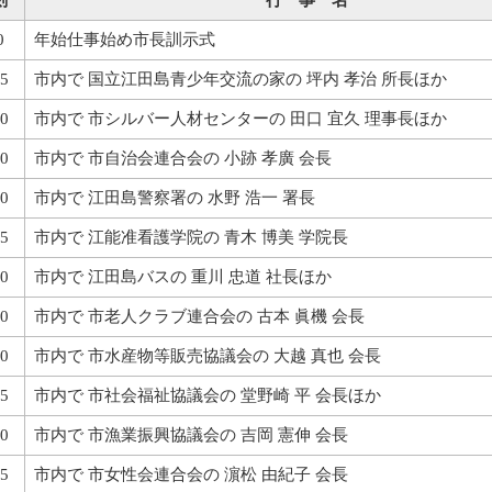
刻
行 事 名
0
年始仕事始め市長訓示式
5
市内で 国立江田島青少年交流の家の 坪内 孝治 所長ほか
0
市内で 市シルバー人材センターの 田口 宜久 理事長ほか
0
市内で 市自治会連合会の 小跡 孝廣 会長
0
市内で 江田島警察署の 水野 浩一 署長
5
市内で 江能准看護学院の 青木 博美 学院長
0
市内で 江田島バスの 重川 忠道 社長ほか
0
市内で 市老人クラブ連合会の 古本 眞機 会長
0
市内で 市水産物等販売協議会の 大越 真也 会長
5
市内で 市社会福祉協議会の 堂野崎 平 会長ほか
0
市内で 市漁業振興協議会の 吉岡 憲伸 会長
5
市内で 市女性会連合会の 濵松 由紀子 会長