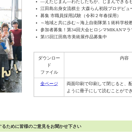
―えたじまん―わたしたちが、じまんできる
江田島出身女流棋士 大森らん初段プロデビュ
募集 市職員採用試験（令和２年春採用）
～地域と共に歩む～海上自衛隊第１術科学校
参加者募集！第34回大会ヒロシマMIKANマラ
第15回江田島市美術展作品募集中
ダウンロー
内容
ド
ファイル
全ページ
両面印刷で印刷して閉じると、
ように冊子にして読むことがで
するために皆様のご意見をお聞かせ下さい