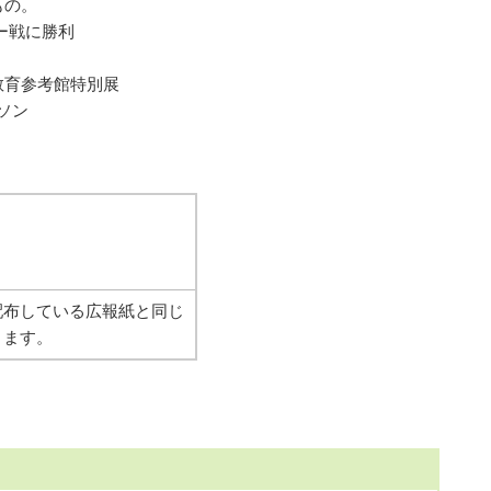
もの。
ー戦に勝利
教育参考館特別展
ソン
配布している広報紙と同じ
きます。