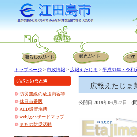
トップページ
>
市政情報
>
広報えたじま
>
平成31年・令和
広報えたじま第
防災無線の放送内容等
休日当番医
公開日 2019年06月27日 (問)
AED設置場所
web版ハザードマップ
まちの防災活動