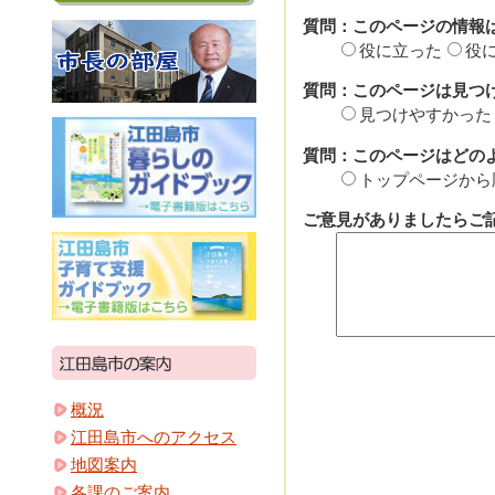
質問：このページの情報
役に立った
役
質問：このページは見つ
見つけやすかった
質問：このページはどの
トップページから
ご意見がありましたらご記
概況
江田島市へのアクセス
地図案内
各課のご案内