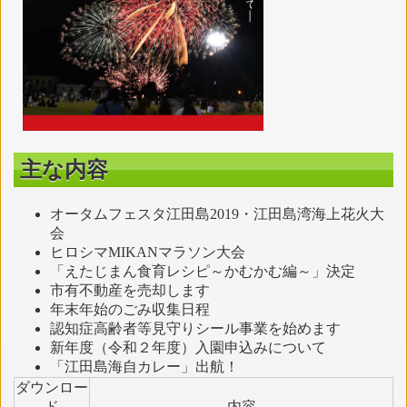
主な内容
オータムフェスタ江田島2019・江田島湾海上花火大
会
ヒロシマMIKANマラソン大会
「えたじまん食育レシピ～かむかむ編～」決定
市有不動産を売却します
年末年始のごみ収集日程
認知症高齢者等見守りシール事業を始めます
新年度（令和２年度）入園申込みについて
「江田島海自カレー」出航！
ダウンロー
ド
内容