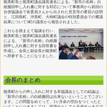
能美町長と能美町議会議長連名による､『新市の名称』白
紙撤回申し入れ書に対する対応について事務局から前回の
合併協議会で各委員さんから出された意見等の要旨の説明
と、江田島町、沖美町、大柿町議会の特別委員会での審議
結果について3町の議長から報告されました。
これらを踏まえて協議を行い、
能美町長と能美町議会議長連名
による、『新市の名称』白紙撤
回申し入れ書に対する回答書を
作成し、会長と副会長が能美町
へ持参することになりました。
会長のまとめ
能美町からの申し入れに対する本協議会としての結論は、
『新市の名称』の白紙撤回は出来ないということでござい
ます。この問題をめぐって、3ヶ月余の空白をつくったと
いうことにつきましては、協議会としても反省すべき点で