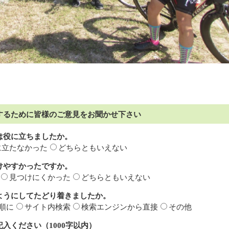
するために皆様のご意見をお聞かせ下さい
は役に立ちましたか。
に立たなかった
どちらともいえない
けやすかったですか。
見つけにくかった
どちらともいえない
ようにしてたどり着きましたか。
順に
サイト内検索
検索エンジンから直接
その他
入ください（1000字以内）