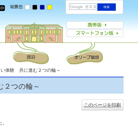
新しい体験 共に進む２つの輪～
進む２つの輪～
このページを印刷
た。