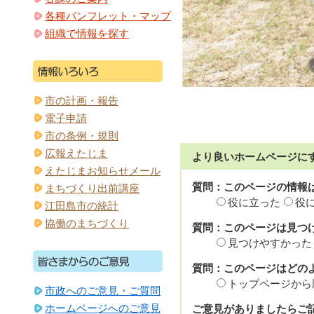
各種パンフレット・マップ
組織で情報を探す
市の計画・報告
電子申請
市の条例・規則
広報えたじま
より良いホームページに
えたじまお知らせメール
質問：このページの情報
まちづくり出前講座
役に立った
役
江田島市の統計
協働のまちづくり
質問：このページは見つ
見つけやすかった
質問：このページはどの
トップページから
市政へのご意見・ご質問
ホームページへのご意見
ご意見がありましたらご記