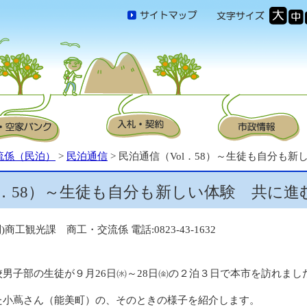
流係（民泊）
>
民泊通信
> 民泊通信（Vol．58）～生徒も自分も
l．58）～生徒も自分も新しい体験 共に
問)商工観光課 商工・交流係 電話:0823-43-1632
男子部の生徒が９月26日㈬～28日㈮の２泊３日で本市を訪れまし
小蔦さん（能美町）の、そのときの様子を紹介します。