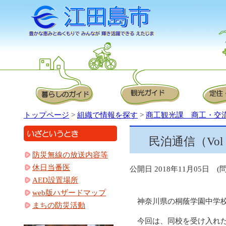
トップページ
>
組織で情報を探す
>
商工観光課 商工・交
民泊通信（Vo
防災無線の放送内容等
休日当番医
公開日 2018年11月05日 (
AED設置場所
web版ハザードマップ
神奈川県の桐蔭学園中学校
まちの防災活動
今回は、同校を受け入れた