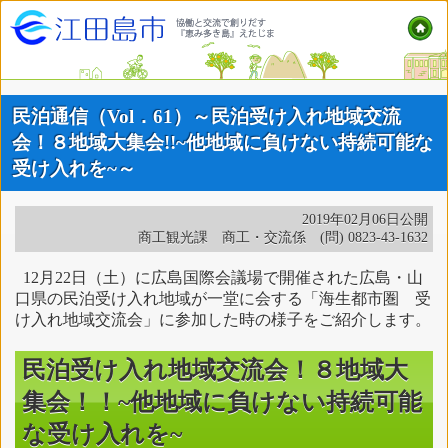
民泊通信（Vol．61）～民泊受け入れ地域交流
会！８地域大集会!!~他地域に負けない持続可能な
受け入れを~～
2019年02月06日公開
商工観光課 商工・交流係 (問) 0823-43-1632
12月22日（土）に広島国際会議場で開催された広島・山
口県の民泊受け入れ地域が一堂に会する「海生都市圏 受
け入れ地域交流会」に参加した時の様子をご紹介します。
民泊受け入れ地域交流会！８地域大
集会！！~他地域に負けない持続可能
な受け入れを~