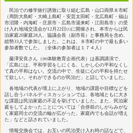
民泊での修学旅行誘致に取り組む広島・山口両県８市町
（周防大島町・大崎上島町・安芸太田町・北広島町・福山
市沼隈・内海町・庄原市・広島市湯来町・江田島市）の受
け入れ地域交流会が12月22日㈯に開催され、本市からは民
泊家庭20家庭28人、協議会長（副市長）と事務局を含め、
総勢33人で参加しました。これは、８市町の中で最も多い
参加者数でした。（全体の参加者は１７４人）
藤澤安良さん（㈱体験教育企画代表）は基調講演で、
「広島には、平和学習をしにくる。しかし心の平和なくし
て真の平和はない。交流の中で、生徒に心の平和を持たせ
て欲しい。それができるのが民泊だ」と話していました。
各地域の代表が壇上に上がり、地域の課題や目標などを
話し合うパネルディスカッションでは、各地域ともに大き
な課題は民泊家庭の不足を挙げていました。また、民泊家
庭をしてよかったことについては「合併前のしがらみがな
く家庭同士の交流の輪が広がった。家庭内でも会話が増え
た」などと話されていました。
情報交換会では、お互いの民泊受け入れ時の話などで、