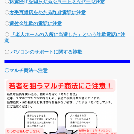
〇
送電停止を知らせるショートメッセージ注意
〇
大手百貨店をかたる詐欺電話に注意
〇
還付金詐欺の電話に注意
〇
「老人ホームの入所に当選した」という詐欺電話に注
意
〇
パソコンのサポートに関する詐欺
〇マルチ商法へ注意