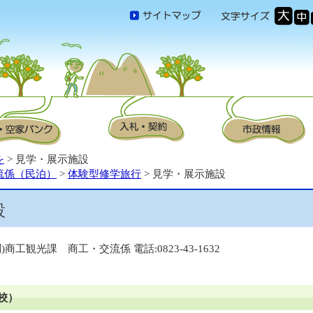
を
> 見学・展示施設
流係（民泊）
>
体験型修学旅行
> 見学・展示施設
設
問)商工観光課 商工・交流係 電話:0823-43-1632
校）