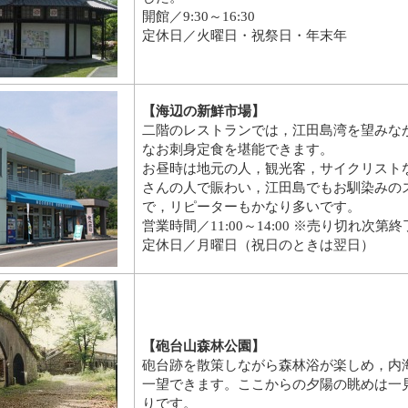
開館／9:30～16:30
定休日／火曜日・祝祭日・年末年
【海辺の新鮮市場】
二階のレストランでは，江田島湾を望みな
なお刺身定食を堪能できます。
お昼時は地元の人，観光客，サイクリスト
さんの人で賑わい，江田島でもお馴染みの
で，リピーターもかなり多いです。
営業時間／11:00～14:00 ※売り切れ次第
定休日／月曜日（祝日のときは翌日）
【砲台山森林公園
】
砲台跡を散策しながら森林浴が楽しめ，内
一望できます。ここからの夕陽の眺めは一
りです。