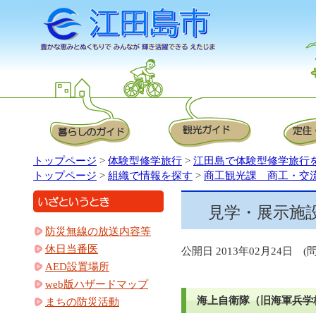
トップページ
>
体験型修学旅行
>
江田島で体験型修学旅行
トップページ
>
組織で情報を探す
>
商工観光課 商工・交
見学・展示施
防災無線の放送内容等
休日当番医
公開日 2013年02月24日 (
AED設置場所
web版ハザードマップ
海上自衛隊（旧海軍兵学
まちの防災活動