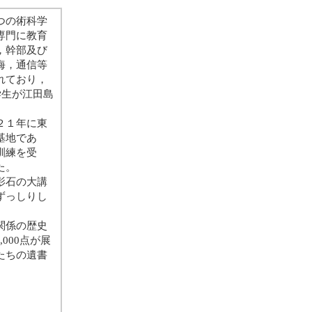
つの術科学
専門に教育
，幹部及び
海，通信等
れており，
学生が江田島
２１年に東
基地であ
訓練を受
た。
影石の大講
ずっしりし
関係の歴史
000点が展
たちの遺書