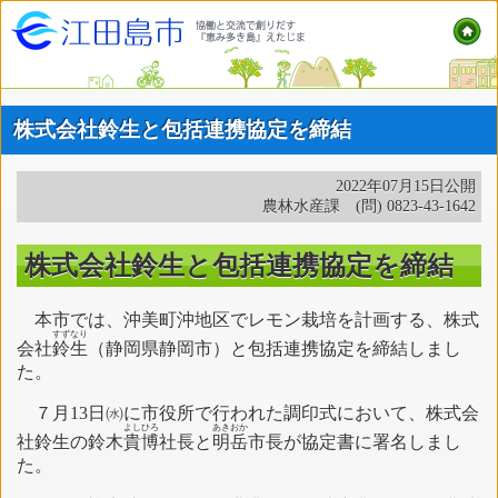
株式会社鈴生と包括連携協定を締結
2022年07月15日公開
農林水産課 (問) 0823-43-1642
株式会社鈴生と包括連携協定を締結
本市では、沖美町沖地区でレモン栽培を計画する、株式
すず
なり
会社
鈴
生
（静岡県静岡市）と包括連携協定を締結しまし
た。
７月13日㈬に市役所で行われた調印式において、株式会
よしひろ
あき
おか
社鈴生の鈴木
貴博
社長と
明
岳
市長が協定書に署名しまし
た。