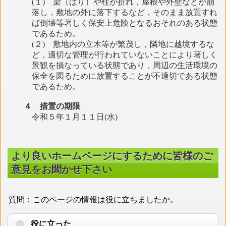
(１) 梁（はり）や柱が折れ，屋根や外壁などが崩
落し，敷地の外に落下するなど，そのまま放置すれ
ば倒壊等著しく保安上危険となるおそれのある状態
であるため。
(２) 敷地内の立木等が繁茂し，隣地に越境するな
ど，適切な管理が行われていないことにより著しく
景観を損なっている状態であり，周辺の生活環境の
保全を図るために放置することが不適切である状態
であるため。
４ 措置の期限
令和５年１月１１日(水)
より良いホームページにするために皆様のご
意見をお聞かせ下さい
質問：このページの情報は役に立ちましたか。
役に立った