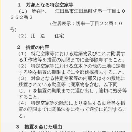
１ 対象となる特定空家等
(１) 所在地 江田島市江田島町切串一丁目１０
３５２番２
（住居表示：切串一丁目２２番１０
号）
(２) 用 途 住宅
２ 措置の内容
(１) 特定空家等における建築物及びこれに附属す
る工作物等を措置の期限までに全部除却すること。
(２) 特定空家等における立木その他の土地に定着
する物を措置の期限までに全部伐採撤去すること。
(３) 対象となる特定空家等の内部又はその敷地に
残置されている動産等（廃棄物を含む。以下同
じ。）を措置の期限までに運び出し，適切に処分等
すること。
(４) 特定空家等の除却により発生する動産等を措
置の期限までに関係法令に従って適切に処理するこ
と。
３ 措置を命じた理由