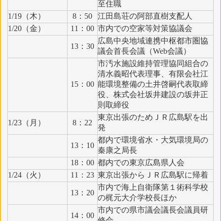
至住職
1/19（木）
8：50
江田島荘の阿部直樹支配人
1/20（金）
11：00
市内での空家等対策協議会
広島中央地域連携中枢都市圏協
13：30
議会首長会議（Web会議）
市汚水施設維持管理協同組合の
清水義昭代表理事、有限会社江
15：00
能環境整備の土井啓嗣代表取締
役、株式会社坂井建設の坂井正
則取締役
東京出張のためＪＲ広島駅を出
1/23（月）
8：22
発
都内で環境省水・大気環境局の
13：10
秦康之局長
18：00
都内での東京広島県人会
1/24（火）
11：23
東京出張からＪＲ広島駅に帰着
市内で海上自衛隊第１術科学校
13：20
の梶元大介学校長ほか
市内での県市議会議長会議員研
14：00
修会