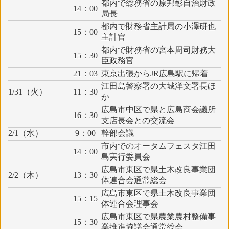
都内で総務省の原邦彰自治財政
14：00
局長
都内で財務省主計局の小澤研也
15：00
主計官
都内で財務省の宮本周司財務大
15：30
臣政務官
21：03
東京出張からJR広島駅に帰着
江田島警察署の大城洋文署長ほ
1/31（火）
11：30
か
広島市中区で県と広島商会議所
16：30
支店長会との交流会
2/1（水）
9：00
幹部会議
市内でのオータムフェスタ江田
14：00
島実行委員会
広島市東区で県土木改良事業団
2/2（木）
13：30
体連合会通常総会
広島市東区で県土木改良事業団
15：15
体連合会理事会
広島市東区で県農業農村整備事
15：30
業推進協議会通常総会