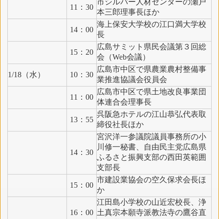
市シルバー人材センターの瀬戸
11：30
本三郎理事長ほか
海上保安大学校の江口満大学校
14：00
長
広島サミット県民会議第３回総
15：20
会（Web会議）
広島市中区で県農業農村整備事
1/18（水）
10：30
業推進協議会役員会
広島市中区で県土地改良事業団
11：00
体連合会理事長
呉阪急ホテルの江山恭弘代表取
13：55
締役社長ほか
宮沢洋一参議院議員事務所の小
川修一秘書、自由民主党広島県
14：30
ふるさと振興支部の西田英範囲
支部長
市建設業協会の空久保求会長ほ
15：00
か
江田島小学校の山近宏校長、浄
16：00
土真宗本願寺派教法寺の鷹谷直