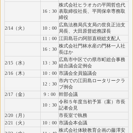
株式会社ヒラオカの平岡哲也代
16：30
表取締役社長、平岡保幸専務取
締役
広島法務局呉支局の世良正治支
2/14（火）
10：00
局長、大田原督総務課長
11：00
江田島荘の阿部直樹総支配人
株式会社門林水産の門林一人社
16：30
長ほか
広島市中区での県市町総合事務
2/15（水）
13：30
組合議会定例会
2/16（木）
10：00
市議会全員協議会
市内での江田島ロータリークラ
12：30
ブ例会
2/17（金）
9：00
幹部会議
令和５年度当初予算（案）市長
10：30
記者会見
2/20（月）
市長室で執務
2/21（火）
10：00
市議会本会議
株式会社体験教育企画の藤澤安