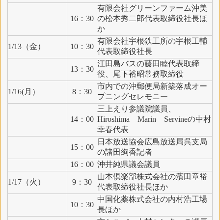
有限会社グリーンファーム沖美
16：30
の松本秀二郎代表取締役社長ほ
か
有限会社宇根鉄工所の宇根工輔
1/13（金）
10：30
代表取締役社長
江田島バスの藤田睦代表取締
13：30
役、尾下裕昭常務取締役
市内での沖郵便局新築落成オー
1/16(月）
8：30
プニングセレモニー
三上えり参議院議員、
14：00
Hiroshima Marin Servineの中村
幸春代表
日本放送協会広島放送局呉支局
15：00
の諸田絢香記者
16：00
沖井純県議会議員
山本倶楽部株式会社の濱田章裕
1/17（火）
9：30
代表取締役社長ほか
中国化薬株式会社の内村浩工場
10：30
長ほか