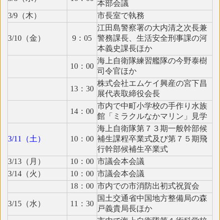
本部会議
3/9（木）
市長室で執務
江田島警察署の大内清之次長兼
3/10（金）
9：05
警務課長、生活安全刑事課の河
本義史課長ほか
海上自衛隊練習艦隊の今野泰樹
10：00
司令官ほか
株式会社エムケイ興産の宮下昌
13：30
展代表取締役会長
市内で中町小学校の手作り水族
14：00
館「ミラクルなかマリン」見学
海上自衛隊第７３期一般幹部候
3/11（土）
10：00
補生課程卒業式及び第７５期飛
行幹部候補生卒業式
3/13（月）
10：00
市議会本会議
3/14（火）
10：00
市議会本会議
18：00
市内での市消防出初式祝賀会
国土交通省中国地方整備局の森
3/15（水）
11：30
戸義貴局長ほか