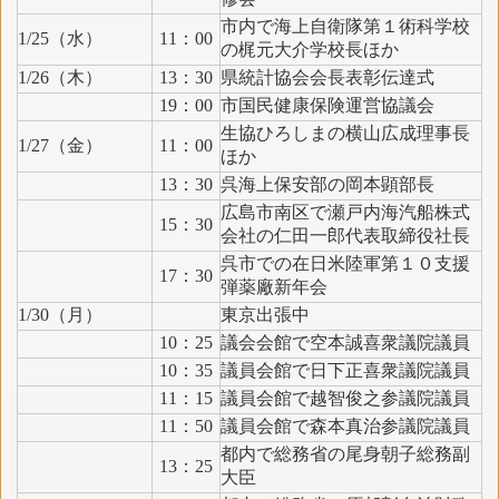
市内で海上自衛隊第１術科学校
1/25（水）
11：00
の梶元大介学校長ほか
1/26（木）
13：30
県統計協会会長表彰伝達式
19：00
市国民健康保険運営協議会
生協ひろしまの横山広成理事長
1/27（金）
11：00
ほか
13：30
呉海上保安部の岡本顕部長
広島市南区で瀬戸内海汽船株式
15：30
会社の仁田一郎代表取締役社長
呉市での在日米陸軍第１０支援
17：30
弾薬廠新年会
1/30（月）
東京出張中
10：25
議会会館で空本誠喜衆議院議員
10：35
議員会館で日下正喜衆議院議員
11：15
議員会館で越智俊之参議院議員
11：50
議員会館で森本真治参議院議員
都内で総務省の尾身朝子総務副
13：25
大臣