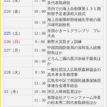
2/22（水）
11：40
良代表取締役
市内での海上自衛隊第１３１期
2/24（金）
10：00
幹部予定者課程入校式
海上自衛隊幹部候補生学校の堀
16：10
川雄司副校長
全国かきー１グランプリ プレ
2/25（土）
12：00
大会
2/26（日）
9：00
林野火災防ぎょ訓練
中国四国防衛局の深和岳人総務
2/27（月）
15：00
部長ほか
どろんこ園の黒川奈緒子園長ほ
16：00
か
一般社団法人広島県森林協会の
2/28（火）
9：50
高木孝夫常務理事
広島市中区で県国民健康保険団
13：30
体連合会通常総会
3/1（水）
10：00
沖正人映画監督ほか
有限会社グリーンファーム沖美
11：30
の松本秀二郎代表取締役ほか