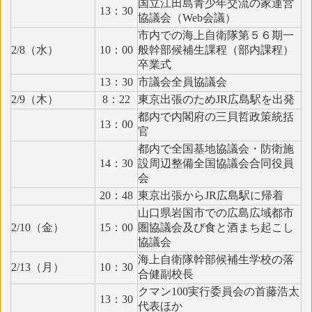
国立江田島青少年交流の家運営
13：30
協議会（Web会議）
市内での海上自衛隊第５６期一
2/8（水）
10：00
般幹部候補生課程（部内課程）
卒業式
13：30
市議会全員協議会
2/9（木）
8：22
東京出張のためJR広島駅を出発
都内で内閣府の三貝哲政策統括
13：00
官
都内で全国基地協議会・防衛施
14：30
設周辺整備全国協議会合同役員
会
20：48
東京出張からJR広島駅に帰着
山口県岩国市での広島広域都市
2/10（金）
15：00
圏協議会及び食と酒まち起こし
協議会
海上自衛隊幹部候補生学校の落
2/13（月）
10：30
合健副校長
クマン100実行委員会の首藤浩太
13：30
代表ほか