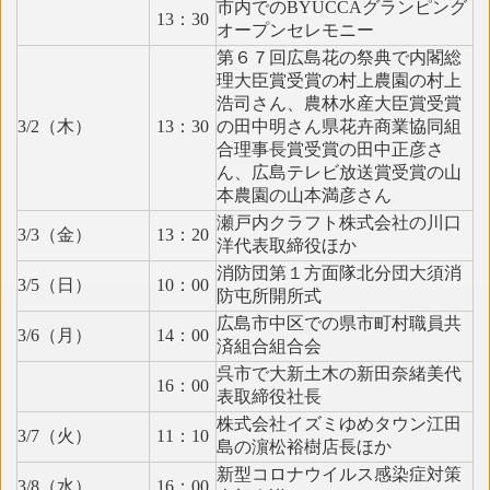
市内でのBYUCCAグランピング
13：30
オープンセレモニー
第６７回広島花の祭典で内閣総
理大臣賞受賞の村上農園の村上
浩司さん、農林水産大臣賞受賞
3/2（木）
13：30
の田中明さん県花卉商業協同組
合理事長賞受賞の田中正彦さ
ん、広島テレビ放送賞受賞の山
本農園の山本満彦さん
瀬戸内クラフト株式会社の川口
3/3（金）
13：20
洋代表取締役ほか
消防団第１方面隊北分団大須消
3/5（日）
10：00
防屯所開所式
広島市中区での県市町村職員共
3/6（月）
14：00
済組合組合会
呉市で大新土木の新田奈緒美代
16：00
表取締役社長
株式会社イズミゆめタウン江田
3/7（火）
11：10
島の濵松裕樹店長ほか
新型コロナウイルス感染症対策
3/8（水）
16：00