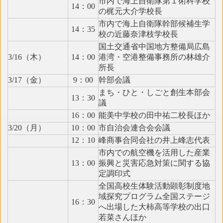
市内で海上自衛隊第１術科学校
14：00
の梶元大介学校長
市内で海上自衛隊幹部候補生学
14：35
校の近藤奈津枝学校長
国土交通省中国地方整備局広島
3/16（木）
14：00
港湾・空港整備事務所の林雄介
所長
3/17（金）
9：00
幹部会議
まち・ひと・しごと創生本部会
13：30
議
16：00
能美中学校の田中祐二校長ほか
3/20（月）
10：00
市自治会連合会会議
12：10
峰商事合同会社の井上峰志代表
市内での航空機を活用した産業
13：00
振興と災害応急対策に関する協
定調印式
全国高校生体験活動顕彰制度地
域探究プログラム全国ステージ
16：30
へ出場した大柿高等学校の出口
若菜さんほか