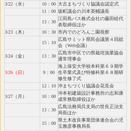
3/22（水）
10：00
大古まちづくり協議会認定式
11：00
坂町議会の川本英輔議長
江田島バス株式会社の藤田睦代
13：30
表取締役ほか
3/23（木）
10：30
市内でのどろんこ園視察
広島サミット県民会議第４回総
15：10
会（Web会議）
広島市中区での県栽培漁業協会
3/24（金）
13：30
通常理事会
海上保安大学校本科第６９期学
3/26（日）
9：00
生卒業式及び特修科第６８期研
修生修了式
12：10
沖まちづくり協議会花見会
沖本初建築設計事務所の志和康
3/27（月）
10：00
成常務取締役ほか
広島法務局呉支局の世良正治支
13：30
局長ほか
県土木改良事業団体連合会の児
15：00
玉雅彦事務局長