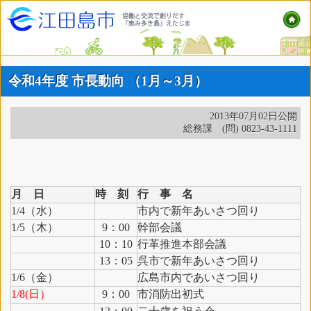
令和4年度 市長動向 （1月～3月）
2013年07月02日公開
総務課 (問) 0823-43-1111
月 日
時 刻
行 事 名
1/4（水）
市内で新年あいさつ回り
1/5（木）
9：00
幹部会議
10：10
行革推進本部会議
13：05
呉市で新年あいさつ回り
1/6（金）
広島市内であいさつ回り
1/8(日）
9：00
市消防出初式