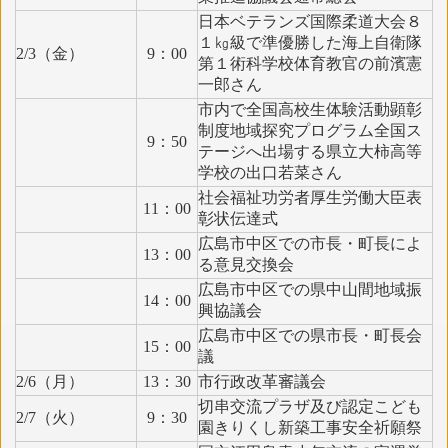
日本ベテランズ国際柔道大会８
１㎏級で準優勝した海上自衛隊
2/3（金）
9：00
第１術科学校体育教官の前濱憲
一郎さん
市内で全国高校生体験活動顕彰
制度地域探究プログラム全国ス
9：50
テージへ出場する県立大柿高等
学校の出口若菜さん
社会福祉功労者厚生労働大臣表
11：00
彰状伝達式
広島市中区での市長・町長によ
13：00
る意見交換会
広島市中区での県中山間地域振
14：00
興協議会
広島市中区での県市長・町長会
15：00
議
2/6（月）
13：30
市行政改革審議会
切串交流プラザ及び認定こども
2/7（火）
9：30
園きりくし新築工事安全祈願祭