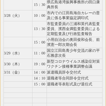
県広島港湾振興事務所の田口康
15：30
典所長
市内での江田島海自カレーの普
3/28（火）
10：00
及に係る事業協定調印式
市監査委員の三浦和英代表監査
13：30
委員、濱西金満監査委員による
定期監査及び行政監査報告
小用自治会の奥田俊和会長、前
15：00
濱憲一郎次期会長
国立江田島青少年交流の家の平
3/29（水）
11：00
石雅彦次長
新型コロナウイルス感染症対策
3/30（木）
19：00
ワクチン接種事業調整会議
3/31（金）
14：00
派遣職員辞令交付式
14：10
退職者等合同辞令交付式
15：00
退職者等表彰式及び退任式