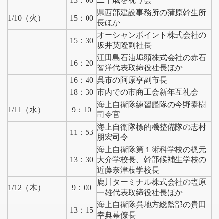
13：00
二十歳を祝う会
県西部建設事務所の蒲原幹生所
1/10（火）
15：00
長ほか
オーシャンポイント株式会社の
15：30
坂井英隆副社長
江田島石油埠頭株式会社の赤石
16：20
智洋代表取締役社長ほか
16：40
呉市の阿原亨副市長
18：30
市内での市商工会新年互礼会
海上自衛隊練習艦隊の今野泰樹
1/11（水）
9：10
司令官
海上自衛隊標的機整備隊の志村
11：53
朋宏司令
海上自衛隊第１術科学校の梶元
13：30
大介学校長、幹部候補生学校の
近藤奈津枝学校長
鹿川ターミナル株式会社の塩原
1/12（木）
9：00
一雄代表取締役社長ほか
海上自衛隊呉地方総監部の貴田
13：15
幸典幕僚長