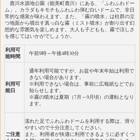
鹿川水源地公園（能美町鹿川）にある、「ふわふわドー
ム」。カラダもキモチもふわふわ弾む白いドームで、非日
常的な感覚が味わえます。また、「霧の噴水」は柱群の立
つ地面から噴出す真っ白な霧（ミスト噴水）が創り出す幻
想的な雰囲気を楽しめます。大人も子どもも、霧で涼しさ
を感じてはいかがでしょうか。
利用可
午前9時～午後4時30分
能時間
通年利用可能ですが、お盆や年末年始は利用で
きない場合があります。
利用可
※利用できない場合は、事前に広報紙などでお
能日
知らせします。
※霧の噴水は夏期（7月～9月頃）の運転となり
ます。
濡れた足でふわふわドームを利用する際は、滑り
やすいので十分注意してください。
ご注意
また、利用者が快適に利用できるように必ずくつ