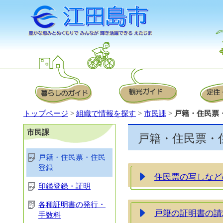
トップページ
>
組織で情報を探す
>
市民課
>
戸籍・住民票
市民課
戸籍・住民票・
戸籍・住民票・住民
登録
住民票の写しなど
印鑑登録・証明
各種証明書の発行・
戸籍の証明書の請
手数料