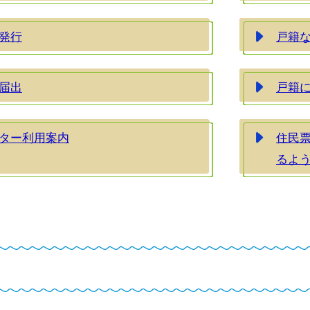
発行
戸籍
届出
戸籍
ター利用案内
住民
るよ