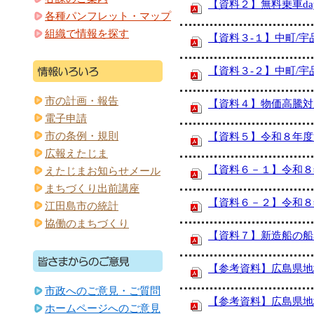
【資料２】無料乗車d
各種パンフレット・マップ
組織で情報を探す
【資料３-１】中町/
【資料３-２】中町/
市の計画・報告
【資料４】物価高騰対
電子申請
市の条例・規則
【資料５】令和８年度
広報えたじま
【資料６－１】令和８
えたじまお知らせメール
まちづくり出前講座
【資料６－２】令和８
江田島市の統計
協働のまちづくり
【資料７】新造船の船
【参考資料】広島県地
市政へのご意見・ご質問
【参考資料】広島県地
ホームページへのご意見