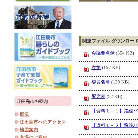
関連ファイル ダウンロー
会議要点録
(354 KB)
次第
(157 KB)
委員名簿
(133 KB)
配席表
(52 KB)
【資料１－１】路線バ
概況
江田島市へのアクセス
【資料１－２】路線バ
地図案内
各課のご案内