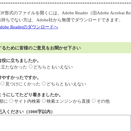
DF形式のファイルを開くには、Adobe Reader（旧Adobe Acrobat 
お持ちでない方は、Adobe社から無償でダウンロードできます。
dobe Readerのダウンロードへ
するために皆様のご意見をお聞かせ下さい
は役に立ちましたか。
に立たなかった
どちらともいえない
けやすかったですか。
見つけにくかった
どちらともいえない
ようにしてたどり着きましたか。
順に
サイト内検索
検索エンジンから直接
その他
入ください（1000字以内）