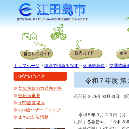
トップページ
>
組織で情報を探す
>
企画振興課
>
交通協議
令和７年度 
防災無線の放送内容等
休日当番医
公開日 2026年03月30日 (問)
AED設置場所
web版ハザードマップ
令和８年３月２３日（月）
まちの防災活動
に関する報告や、「令和８
会議の詳しい内容は、次の