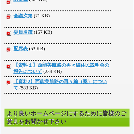
会議次第
(71 KB)
委員名簿
(157 KB)
配席表
(53 KB)
【資料１】西能美航路の再々編住民説明会の
報告について
(234 KB)
【資料2】西能美航路の再々編（案）につい
て
(583 KB)
より良いホームページにするために皆様のご
意見をお聞かせ下さい