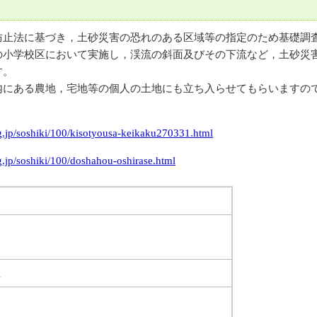
止法に基づき，土砂災害の恐れのある区域等の指定のため基礎調
小学校区において実施し，渓流の斜面及びその下流など，土砂災
す。
にある農地，宅地等の個人の土地にも立ち入らせてもらいますの
】
lg.jp/soshiki/100/kisotyousa-keikaku270331.html
g.jp/soshiki/100/doshahou-oshirase.html
区