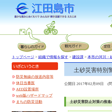
トップページ
>
組織で情報を探す
>
建設課
>
本市の河川・
土砂災害特別
防災無線の放送内容等
休日当番医
公開日 2017年02月09日 (問)
AED設置場所
web版ハザードマップ
土砂災害防止対策の推進
まちの防災活動