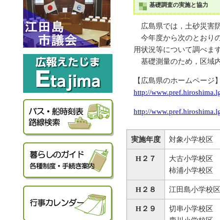
基礎調査の実施と協力
広島県では，土砂災害防
今年度から次のとおりの
用状況等について調べま
基礎測量のため，区域内
【広島県のホームページ
http://www.pref.hiroshima.
http://www.pref.hiroshima.l
実施年度
対象小学校区
H２７
大古小学校区
柿浦小学校区
H２８
江田島小学校
H２９
切串小学校区