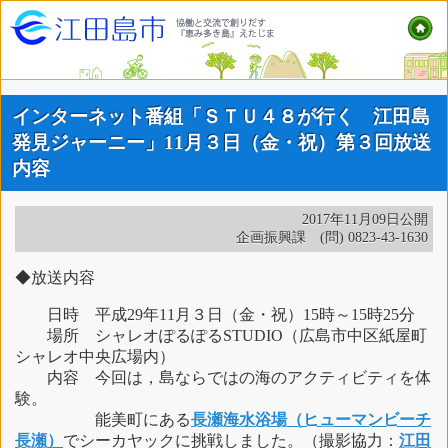
インターネット番組「ＳＴＵ４８が行く 江田島
発見ジャーニー」11月３日（金・祝）第３回放送
内容
2017年11月09日公開
企画振興課 (問) 0823-43-1630
◆放送内容
日時 平成29年11月３日（金・祝）15時～15時25分
場所 シャレオぽるぽるSTUDIO（広島市中区紙屋町
シャレオ中央広場内）
内容 今回は，島ならではの海のアクティビティを体
験。
能美町にある
長瀬海水浴場（ヒューマンビーチ
長瀬）
でシーカヤックに挑戦しました。（撮影協力：
江田