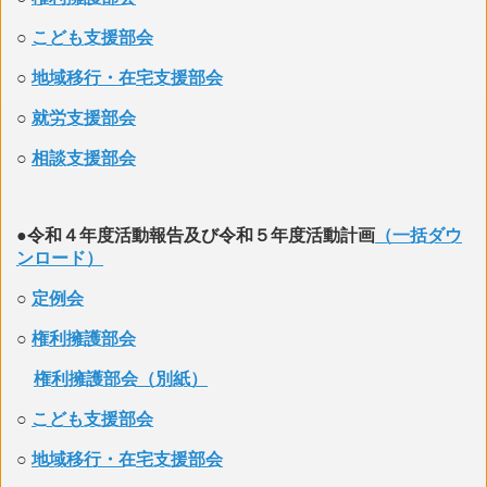
○
こども支援部会
○
地域移行・在宅支援部会
○
就労支援部会
○
相談支援部会
●令和４年度活動報告及び令和５年度活動計画
（一括ダウ
ンロード）
○
定例会
○
権利擁護部会
権利擁護部会（別紙）
○
こども支援部会
○
地域移行・在宅支援部会