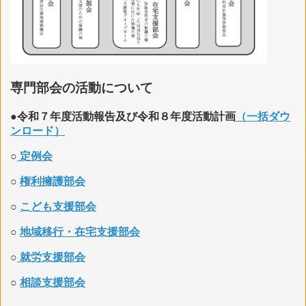
専門部会の活動について
●令和７年度活動報告及び令和８年度活動計画
（一括ダウ
ンロード）
○
定例会
○
権利擁護部会
○
こども支援部会
○
地域移行・在宅支援部会
○
就労支援部会
○
相談支援部会