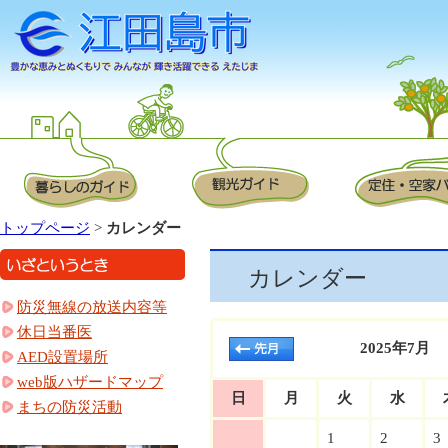
トップページ
>
カレンダー
カレンダー
防災無線の放送内容等
休日当番医
2025年7月
AED設置場所
web版ハザードマップ
日
月
火
水
まちの防災活動
1
2
3