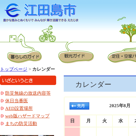
トップページ
>
カレンダー
カレンダー
防災無線の放送内容等
休日当番医
2025年8月
AED設置場所
web版ハザードマップ
日
月
火
水
まちの防災活動