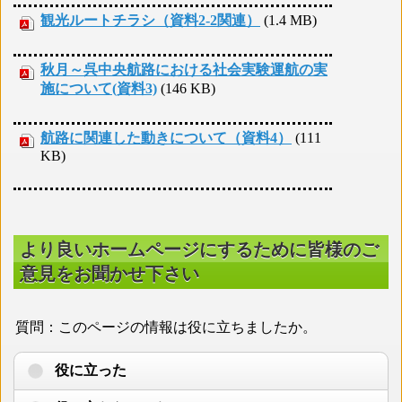
観光ルートチラシ（資料2-2関連）
(1.4 MB)
秋月～呉中央航路における社会実験運航の実
施について(資料3)
(146 KB)
航路に関連した動きについて（資料4）
(111
KB)
より良いホームページにするために皆様のご
意見をお聞かせ下さい
質問：このページの情報は役に立ちましたか。
役に立った