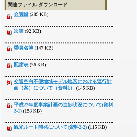
関連ファイル ダウンロード
会議録
(285 KB)
次第
(92 KB)
委員名簿
(147 KB)
配席表
(56 KB)
交通空白不便地域モデル地区における運行計
画（案）について（資料1）
(145 KB)
平成22年度事業計画の進捗状況について(資料
2-1)
(158 KB)
観光ルート開発について(資料2-2)
(115 KB)