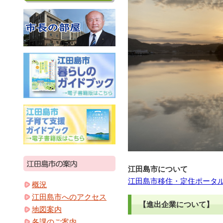
江田島市について
江田島市移住・定住ポータルサ
概況
江田島市へのアクセス
【進出企業について】
地図案内
各課のご案内