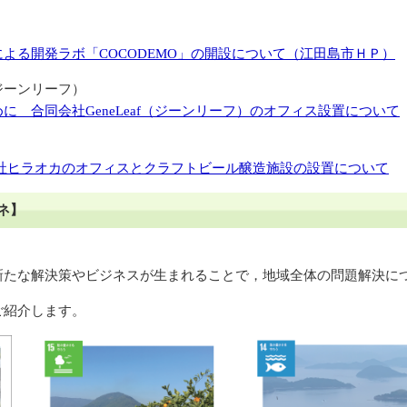
よる開発ラボ「COCODEMO」の開設について（江田島市ＨＰ）
ジーンリーフ）
に 合同会社GeneLeaf（ジーンリーフ）のオフィス設置について
社ヒラオカのオフィスとクラフトビール醸造施設の設置について
ネ】
新たな解決策やビジネスが生まれることで，地域全体の問題解決に
ご紹介します。