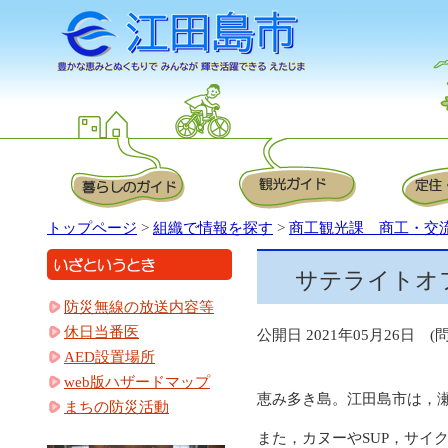
トップページ
>
組織で情報を探す
>
商工観光課 商工・交
サテライトオ
防災無線の放送内容等
休日当番医
公開日 2021年05月26日 (
AED設置場所
web版ハザードマップ
恵み多き島。江田島市は，
まちの防災活動
また，カヌーやSUP，サイ