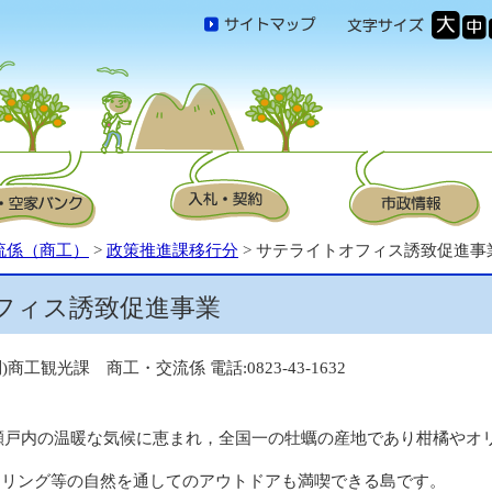
流係（商工）
>
政策推進課移行分
> サテライトオフィス誘致促進事
フィス誘致促進事業
問)商工観光課 商工・交流係 電話:0823-43-1632
瀬戸内の温暖な気候に恵まれ，全国一の牡蠣の産地であり柑橘やオ
クリング等の自然を通してのアウトドアも満喫できる島です。