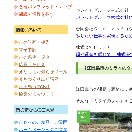
各種パンフレット・マップ
バレットグループ株式会社
組織で情報を探す
バレットグループ株式会社に
合同会社ＧｉｎＬｅａｆ（
やりたい仕事を実現するため
市の計画・報告
株式会社ヒラオカ
電子申請
縁や運命を感じて 株式会
市の条例・規則
広報えたじま
【江田島市のミライのタ
えたじまお知らせメール
まちづくり出前講座
江田島市の統計
江田島市の課題を題材に，
協働のまちづくり
そんな「ミライのタネ」を
市政へのご意見・ご質問
ホームページへのご意見