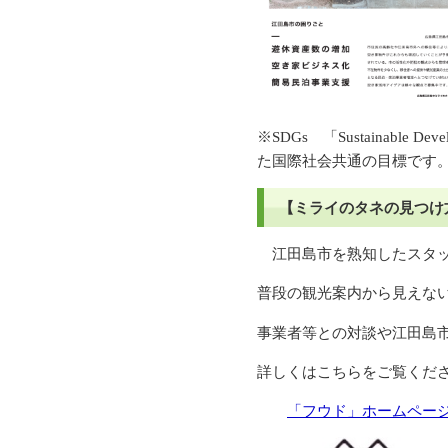
※SDGs 「Sustainab
た国際社会共通の目標です
【ミライのタネの見つけ
江田島市を熟知したスタッ
普段の観光案内から見えな
事業者等との対談や江田島
詳しくはこちらをご覧くだ
「フウド」ホームペー