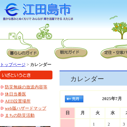
トップページ
>
カレンダー
カレンダー
防災無線の放送内容等
休日当番医
2025年7月
AED設置場所
web版ハザードマップ
日
月
火
水
まちの防災活動
1
2
3