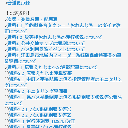
○
会議要点録
【会議資料】
○
次第・委員名簿・配席表
○
資料1-1_予約型乗合タクシー「おれんじ号」のダイヤ改
正について
○
資料1-2_災害後おれんじ号の運行状況について
○
資料2_公共交通マップの増刷について
○
資料3_バス利用促進イベントについて
○
資料4_江田島市地域内フィーダー系統確保維持事業の事
業評価について
○
資料5-1_広報えたじまへの連載記事について
〇
資料5-2_広報えたじま連載記事
〇
資料6-1_中町／宇品航路に係る指定管理者のモニタリン
グについて
〇
資料6-2_モニタリング評価書
〇
資料7-1_県バス補助制度に係る系統別収支状況等の報告
について
〇
資料7-2-1_バス系統別収支等①
〇
資料7-2-2_バス系統別収支等②
〇
資料7-3_運行時刻表_H29.4.1改正
〇
資料7-4_災害後バスの運行状況