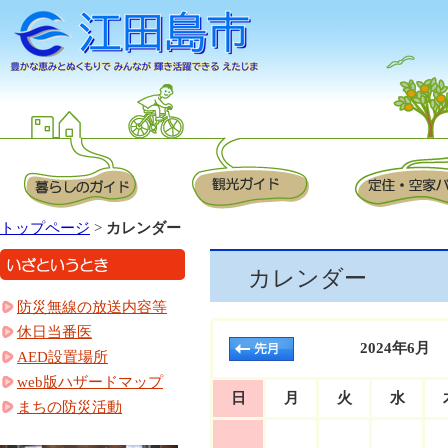
トップページ
>
カレンダー
カレンダー
防災無線の放送内容等
休日当番医
2024年6月
AED設置場所
web版ハザードマップ
日
月
火
水
まちの防災活動