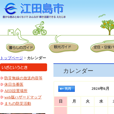
トップページ
>
カレンダー
カレンダー
防災無線の放送内容等
休日当番医
2024年6月
AED設置場所
web版ハザードマップ
日
月
火
水
まちの防災活動