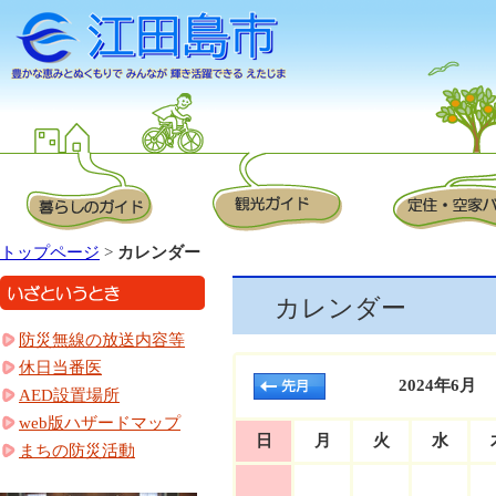
トップページ
>
カレンダー
カレンダー
防災無線の放送内容等
休日当番医
2024年6月
AED設置場所
web版ハザードマップ
日
月
火
水
まちの防災活動