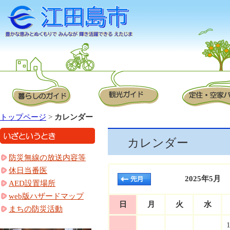
トップページ
>
カレンダー
カレンダー
防災無線の放送内容等
休日当番医
2025年5月
AED設置場所
web版ハザードマップ
日
月
火
水
まちの防災活動