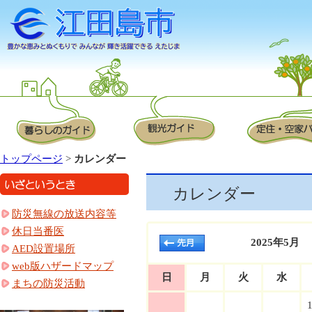
トップページ
>
カレンダー
カレンダー
防災無線の放送内容等
休日当番医
2025年5月
AED設置場所
web版ハザードマップ
日
月
火
水
まちの防災活動