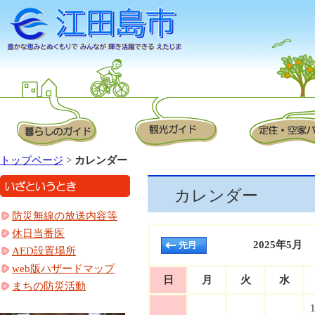
トップページ
>
カレンダー
カレンダー
防災無線の放送内容等
休日当番医
2025年5月
AED設置場所
web版ハザードマップ
日
月
火
水
まちの防災活動