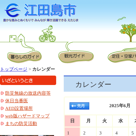
トップページ
>
カレンダー
カレンダー
防災無線の放送内容等
休日当番医
2025年6月
AED設置場所
web版ハザードマップ
日
月
火
水
まちの防災活動
1
2
3
4
5